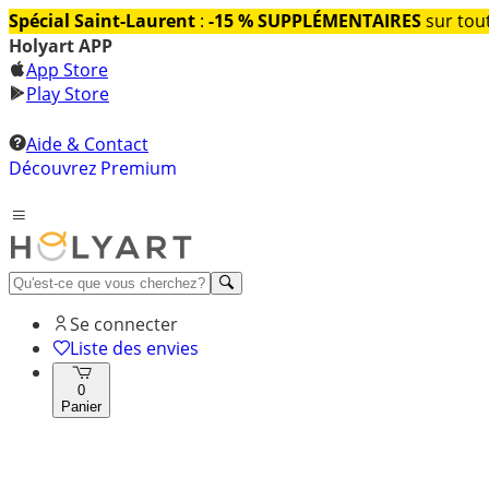
Spécial Saint-Laurent
:
-15 % SUPPLÉMENTAIRES
sur tout
Holyart APP
App Store
Play Store
Aide & Contact
Découvrez Premium
Se connecter
Liste des envies
0
Panier