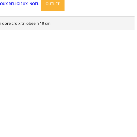
JOUX RELIGIEUX
NOËL
OUTLET
on doré croix trilobée h 19 cm