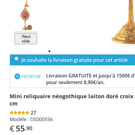
Previous
slide
Next
slide
Je souhaite la livraison gratuite pour cet article
Livraison GRATUITE et jusqu'à 1500€ 
pour seulement 8,90€/an.
Mini reliquaire néogothique laiton doré croix 
cm
27
Modèle :
OS000556
€
55
,90