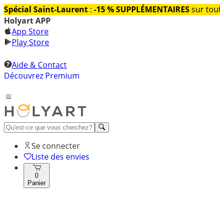
Spécial Saint-Laurent
:
-15 % SUPPLÉMENTAIRES
sur tout
Holyart APP
App Store
Play Store
Aide & Contact
Découvrez Premium
Se connecter
Liste des envies
0
Panier