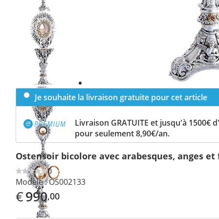
Previous
slide
Next
slide
Je souhaite la livraison gratuite pour cet article
Livraison GRATUITE et jusqu'à 1500€ 
pour seulement 8,90€/an.
Ostensoir bicolore avec arabesques, anges et 
0
Modèle :
OS002133
€
990
,00