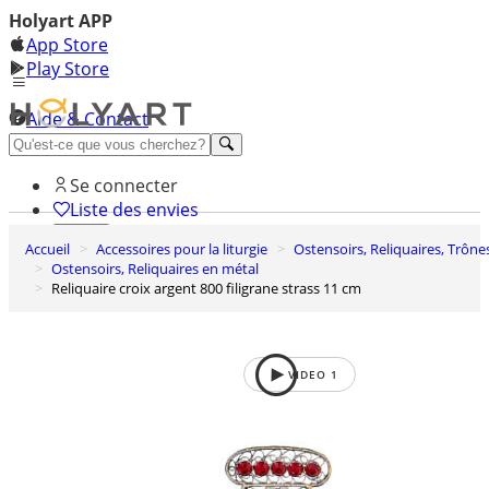
Holyart APP
App Store
Play Store
Aide & Contact
Découvrez Premium
Se connecter
Liste des envies
Accueil
Accessoires pour la liturgie
Ostensoirs, Reliquaires, Trône
0
Ostensoirs, Reliquaires en métal
Panier
Reliquaire croix argent 800 filigrane strass 11 cm
VIDEO
1