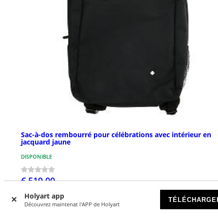
Sac-à-dos rembourré pour célébrations avec intérieur en
jacquard jaune
DISPONIBLE
€ 519,00
Holyart app
TÉLÉCHARGE
Découvrez maintenat l'APP de Holyart