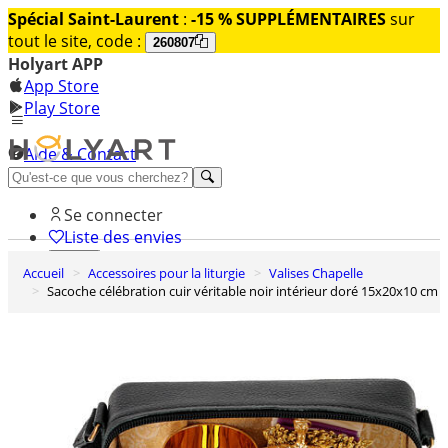
Spécial Saint-Laurent
:
-15 % SUPPLÉMENTAIRES
sur
tout le site, code :
260807
Holyart APP
App Store
Play Store
Aide & Contact
Découvrez Premium
Se connecter
Liste des envies
Accueil
Accessoires pour la liturgie
Valises Chapelle
0
Sacoche célébration cuir véritable noir intérieur doré 15x20x10 cm
Panier