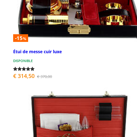
-15
%
Étui de messe cuir luxe
DISPONIBLE
€ 314,50
€ 370,00