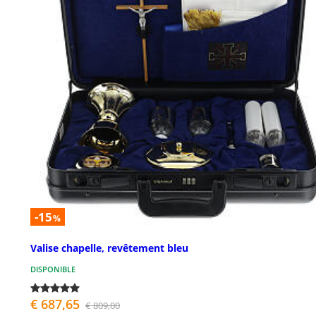
-15
%
Valise chapelle, revêtement bleu
DISPONIBLE
€ 687,65
€ 809,00