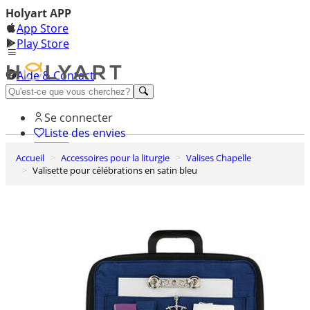
Holyart APP
App Store
Play Store
Aide & Contact
Découvrez Premium
Se connecter
Liste des envies
Accueil
Accessoires pour la liturgie
Valises Chapelle
0
Valisette pour célébrations en satin bleu
Panier