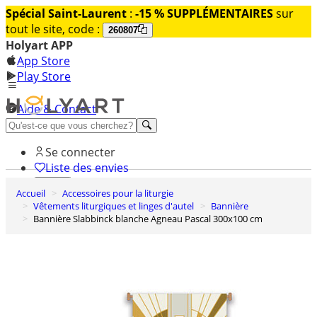
Spécial Saint-Laurent
:
-15 % SUPPLÉMENTAIRES
sur
tout le site, code :
260807
Holyart APP
App Store
Play Store
Aide & Contact
Découvrez Premium
Se connecter
Liste des envies
Accueil
Accessoires pour la liturgie
0
Vêtements liturgiques et linges d'autel
Bannière
Panier
Bannière Slabbinck blanche Agneau Pascal 300x100 cm