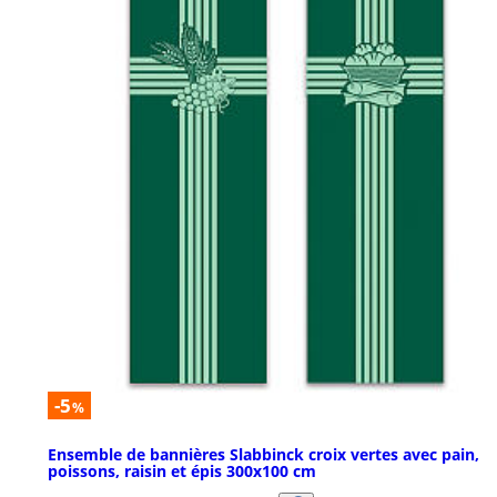
-5
%
Ensemble de bannières Slabbinck croix vertes avec pain,
poissons, raisin et épis 300x100 cm