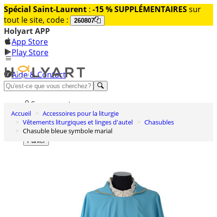
Spécial Saint-Laurent
:
-15 % SUPPLÉMENTAIRES
sur
tout le site, code :
260807
Holyart APP
App Store
Play Store
Aide & Contact
Découvrez Premium
Se connecter
Accueil
Accessoires pour la liturgie
Liste des envies
Vêtements liturgiques et linges d'autel
Chasubles
Chasuble bleue symbole marial
0
Panier