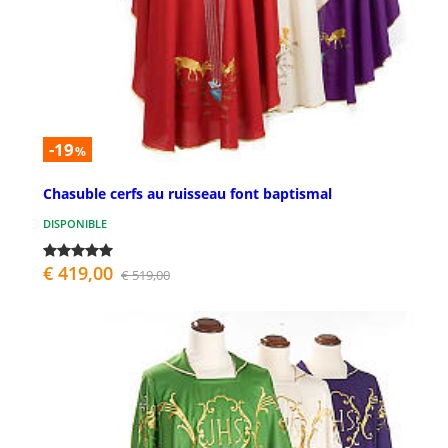
-19
%
Chasuble cerfs au ruisseau font baptismal
DISPONIBLE
€ 419,00
€ 519,00