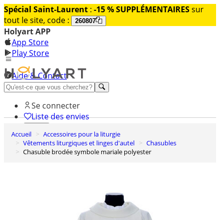
Spécial Saint-Laurent
:
-15 % SUPPLÉMENTAIRES
sur
tout le site, code :
260807
Holyart APP
App Store
Play Store
Aide & Contact
Découvrez Premium
Se connecter
Liste des envies
Accueil
Accessoires pour la liturgie
0
Vêtements liturgiques et linges d'autel
Chasubles
Panier
Chasuble brodée symbole mariale polyester