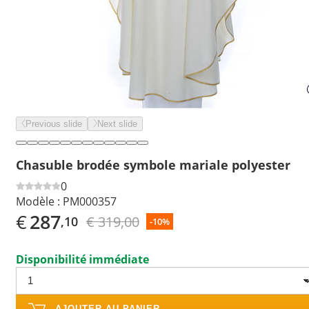
Previous slide
Next slide
Chasuble brodée symbole mariale polyester
0
Modèle :
PM000357
€
287
€ 319,00
,10
-10%
Disponibilité immédiate
AJOUTER AU PANIER