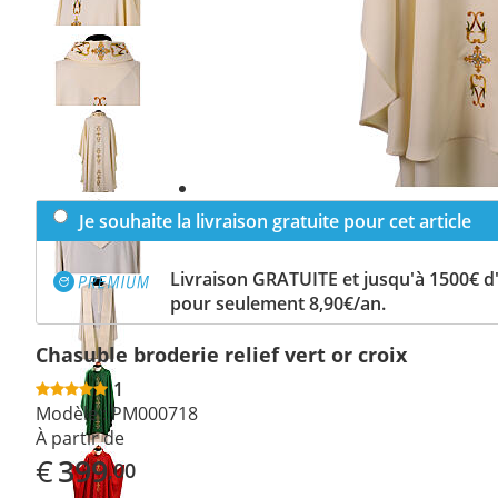
Previous
slide
Next
slide
Je souhaite la livraison gratuite pour cet article
Livraison GRATUITE et jusqu'à 1500€ 
pour seulement 8,90€/an.
Chasuble broderie relief vert or croix
1
Modèle :
PM000718
À partir de
€
399
,00