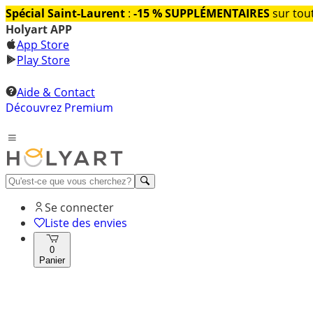
Spécial Saint-Laurent
:
-15 % SUPPLÉMENTAIRES
sur tout
Holyart APP
App Store
Play Store
Aide & Contact
Découvrez Premium
Se connecter
Liste des envies
0
Panier