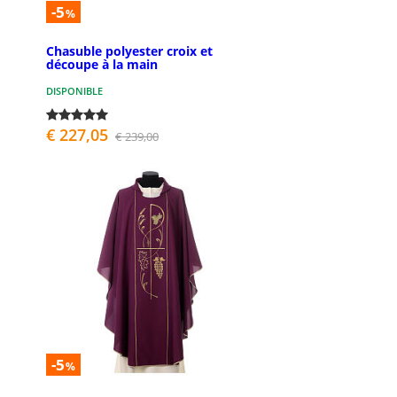
-5
%
Chasuble polyester croix et
découpe à la main
DISPONIBLE
€ 227,05
€ 239,00
-5
%