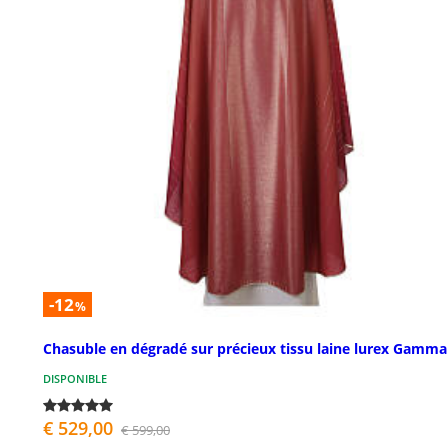
-12
%
Chasuble en dégradé sur précieux tissu laine lurex Gamma
DISPONIBLE
€ 529,00
€ 599,00