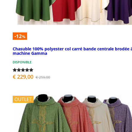
-12
%
Chasuble 100% polyester col carré bande centrale brodée à
machine Gamma
DISPONIBLE
€ 229,00
€ 259,00
OUTLET