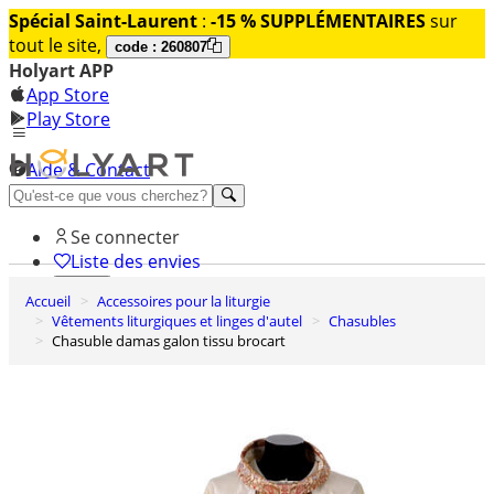
Spécial Saint-Laurent
:
-15 % SUPPLÉMENTAIRES
sur
tout le site,
code : 260807
Holyart APP
App Store
Play Store
Aide & Contact
Découvrez Premium
Se connecter
Liste des envies
Accueil
Accessoires pour la liturgie
0
Vêtements liturgiques et linges d'autel
Chasubles
Panier
Chasuble damas galon tissu brocart