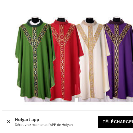
-11
Holyart app
%
TÉLÉCHARGE
Découvrez maintenat l'APP de Holyart
Chasuble croix de Saint-André Gamma broderies florales fi