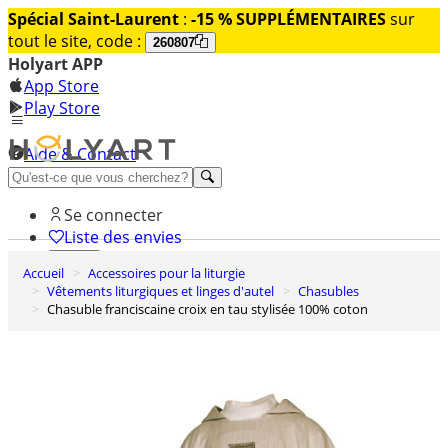
Spécial Saint-Laurent
:
-15 % SUPPLÉMENTAIRES
sur
tout le site, code :
260807
Holyart APP
App Store
Play Store
Aide & Contact
Découvrez Premium
Se connecter
Liste des envies
Accueil
Accessoires pour la liturgie
0
Vêtements liturgiques et linges d'autel
Chasubles
Panier
Chasuble franciscaine croix en tau stylisée 100% coton