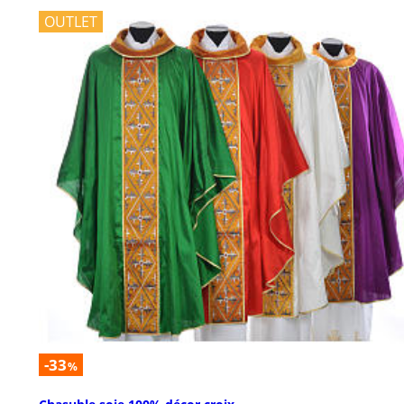
OUTLET
-33
%