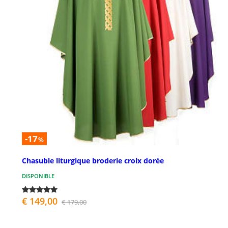
-17
%
Chasuble liturgique broderie croix dorée
DISPONIBLE
€ 149,00
€ 179,00