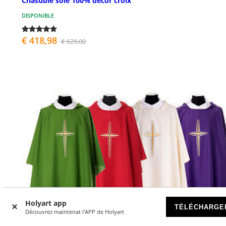
Chasuble soie 100% décor croix
DISPONIBLE
€ 418,98
€ 629,00
Holyart app
TÉLÉCHARGE
Découvrez maintenat l'APP de Holyart