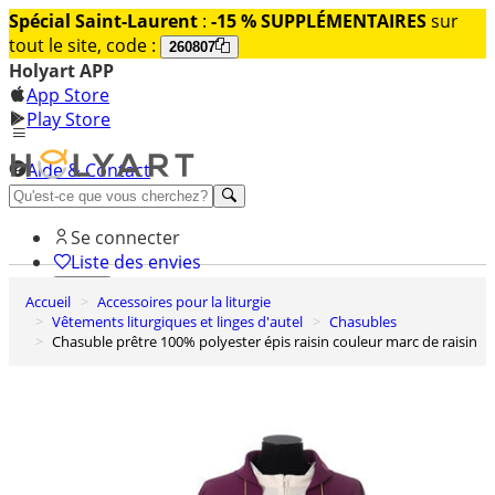
Spécial Saint-Laurent
:
-15 % SUPPLÉMENTAIRES
sur
tout le site, code :
260807
Holyart APP
App Store
Play Store
Aide & Contact
Découvrez Premium
Se connecter
Liste des envies
Accueil
Accessoires pour la liturgie
0
Vêtements liturgiques et linges d'autel
Chasubles
Panier
Chasuble prêtre 100% polyester épis raisin couleur marc de raisin