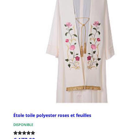
Étole toile polyester roses et feuilles
DISPONIBLE