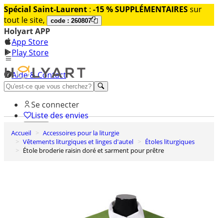
Spécial Saint-Laurent
:
-15 % SUPPLÉMENTAIRES
sur
tout le site,
code : 260807
Holyart APP
App Store
Play Store
Aide & Contact
Découvrez Premium
Se connecter
Liste des envies
Accueil
Accessoires pour la liturgie
0
Vêtements liturgiques et linges d'autel
Étoles liturgiques
Panier
Étole broderie raisin doré et sarment pour prêtre