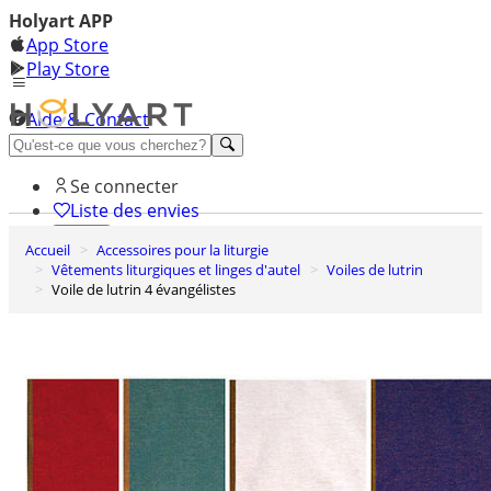
Holyart APP
App Store
Play Store
Aide & Contact
Découvrez Premium
Se connecter
Liste des envies
Accueil
Accessoires pour la liturgie
0
Vêtements liturgiques et linges d'autel
Voiles de lutrin
Panier
Voile de lutrin 4 évangélistes