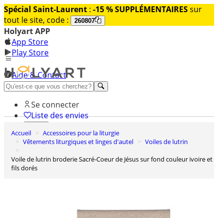
Spécial Saint-Laurent
:
-15 % SUPPLÉMENTAIRES
sur
tout le site, code :
260807
Holyart APP
App Store
Play Store
Aide & Contact
Découvrez Premium
Se connecter
Liste des envies
Accueil
Accessoires pour la liturgie
0
Vêtements liturgiques et linges d'autel
Voiles de lutrin
Panier
Voile de lutrin broderie Sacré-Coeur de Jésus sur fond couleur ivoire et
fils dorés