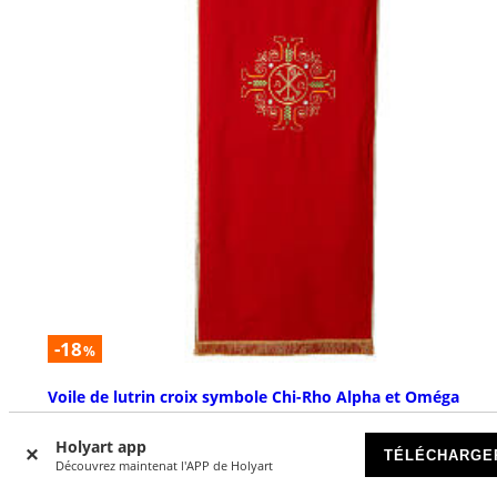
-18
%
Voile de lutrin croix symbole Chi-Rho Alpha et Oméga
DISPONIBLE
Holyart app
TÉLÉCHARGE
Découvrez maintenat l'APP de Holyart
€ 129,00
€ 157,00