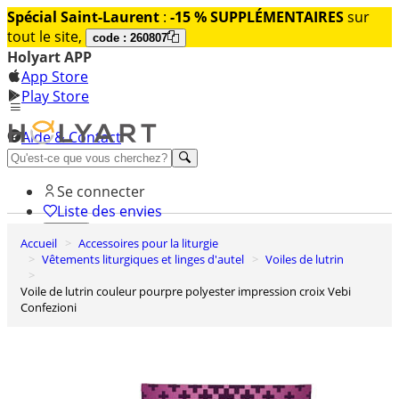
Spécial Saint-Laurent
:
-15 % SUPPLÉMENTAIRES
sur
tout le site,
code : 260807
Holyart APP
App Store
Play Store
Aide & Contact
Découvrez Premium
Se connecter
Liste des envies
Accueil
Accessoires pour la liturgie
0
Vêtements liturgiques et linges d'autel
Voiles de lutrin
Panier
Voile de lutrin couleur pourpre polyester impression croix Vebi
Confezioni