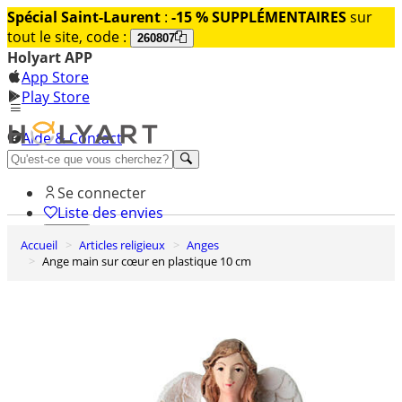
Spécial Saint-Laurent
:
-15 % SUPPLÉMENTAIRES
sur
tout le site, code :
260807
Holyart APP
App Store
Play Store
Aide & Contact
Découvrez Premium
Se connecter
Liste des envies
Accueil
Articles religieux
Anges
0
Ange main sur cœur en plastique 10 cm
Panier