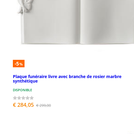
-5
%
Plaque funéraire livre avec branche de rosier marbre
synthétique
DISPONIBLE
€ 284,05
€ 299,00