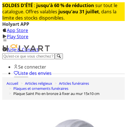
SOLDES D'ÉTÉ
:
jusqu'à 60 % de réduction
sur tout le
catalogue. Offres valables
jusqu'au 31 juillet
, dans la
limite des stocks disponibles.
Holyart APP
App Store
Play Store
Aide & Contact
Découvrez Premium
Se connecter
Liste des envies
Accueil
Articles religieux
Articles funéraires
0
Plaques et ornements funéraires
Panier
Plaque Saint Pio en bronze à fixer au mur 15x10 cm