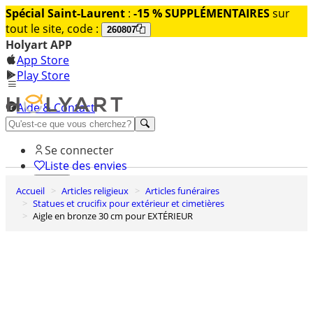
Spécial Saint-Laurent
:
-15 % SUPPLÉMENTAIRES
sur
tout le site, code :
260807
Holyart APP
App Store
Play Store
Aide & Contact
Découvrez Premium
Se connecter
Liste des envies
Accueil
Articles religieux
Articles funéraires
0
Statues et crucifix pour extérieur et cimetières
Panier
Aigle en bronze 30 cm pour EXTÉRIEUR