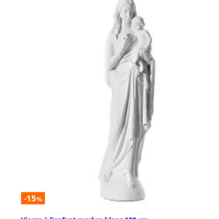
-15
%