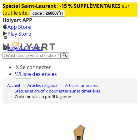
Spécial Saint-Laurent
:
-15 % SUPPLÉMENTAIRES
sur
tout le site,
code : 260807
Holyart APP
App Store
Play Store
Aide & Contact
Découvrez Premium
Se connecter
Liste des envies
Accueil
Articles religieux
Articles funéraires
0
Statues et crucifix pour extérieur et cimetières
Panier
Croix murale au profil façonné