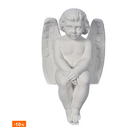
-10
%