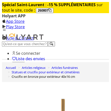
Spécial Saint-Laurent
:
-15 % SUPPLÉMENTAIRES
sur
tout le site, code :
260807
Holyart APP
App Store
Play Store
Aide & Contact
Découvrez Premium
Se connecter
Liste des envies
Accueil
Articles religieux
Articles funéraires
0
Statues et crucifix pour extérieur et cimetières
Panier
Crucifix en bronze pour extérieur 40x16 cm