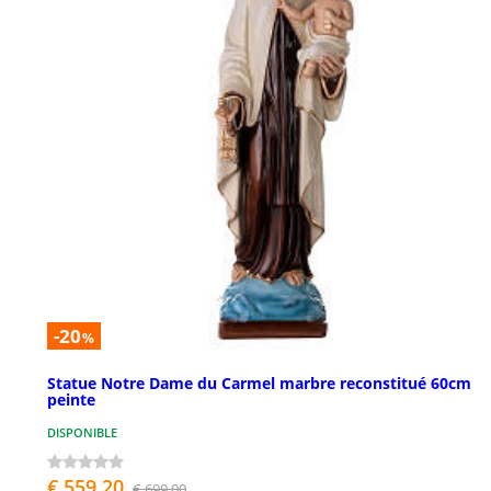
-20
%
Statue Notre Dame du Carmel marbre reconstitué 60cm
peinte
DISPONIBLE
€ 559,20
€ 699,00