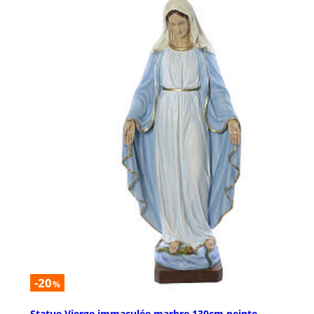
-20
%
Statue Vierge immaculée marbre 130cm peinte