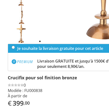
Previous
slide
Next
slide
Je souhaite la livraison gratuite pour cet article
Livraison GRATUITE et jusqu'à 1500€ 
pour seulement 8,90€/an.
Crucifix pour sol finition bronze
0
Modèle :
FU000838
À partir de
€
399
,00