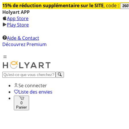
15% de réduction supplémentaire sur le SITE
, code :
260
Holyart APP
App Store
Play Store
Aide & Contact
Découvrez Premium
Se connecter
Liste des envies
0
Panier