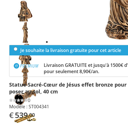
Previous
slide
Next
slide
Je souhaite la livraison gratuite pour cet article
Livraison GRATUITE et jusqu'à 1500€ 
pour seulement 8,90€/an.
Statue Sacré-Cœur de Jésus effet bronze pour 
poser au sol, 40 cm
0
Modèle :
ST004341
€
539
,00