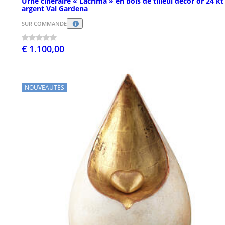
Urne cinéraire « Lacrima » en bois de tilleul décor or 24 kt
argent Val Gardena
SUR COMMANDE
€ 1.100,00
NOUVEAUTÉS