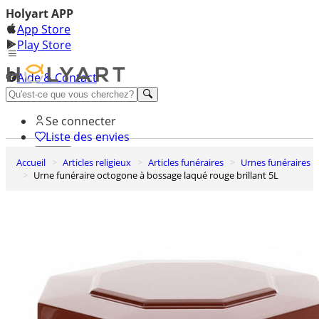
Holyart APP
App Store
Play Store
Aide & Contact
Découvrez Premium
Se connecter
Liste des envies
Accueil
Articles religieux
Articles funéraires
Urnes funéraires
0
Urne funéraire octogone à bossage laqué rouge brillant 5L
Panier