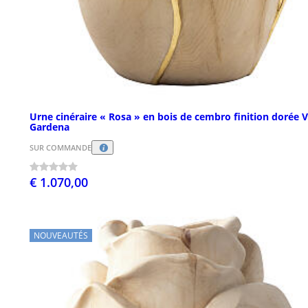
Urne cinéraire « Rosa » en bois de cembro finition dorée V
Gardena
SUR COMMANDE
€ 1.070,00
NOUVEAUTÉS