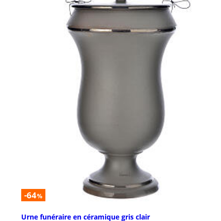
-64
%
Urne funéraire en céramique gris clair