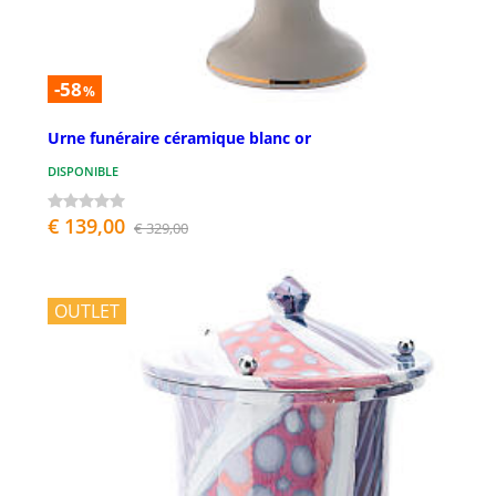
-58
%
Urne funéraire céramique blanc or
DISPONIBLE
€ 139,00
€ 329,00
OUTLET