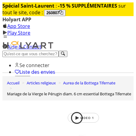
Spécial Saint-Laurent
:
-15 % SUPPLÉMENTAIRES
sur
tout le site, code :
260807
Holyart APP
App Store
Play Store
Aide & Contact
Découvrez Premium
Se connecter
Liste des envies
Accueil
Articles religieux
Aurea de la Bottega Tifernate
0
Panier
Mariage de la Vierge le Pérugin diam. 6 cm essential Bottega Tifernate
VIDEO
1