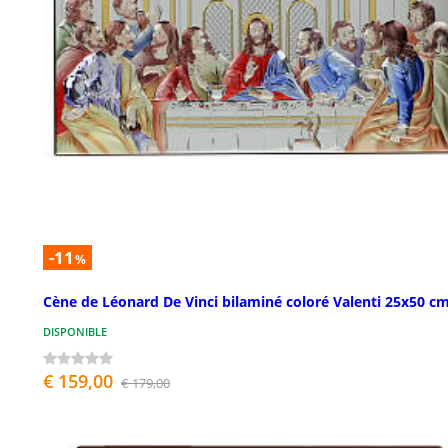
-11
%
Cène de Léonard De Vinci bilaminé coloré Valenti 25x50 c
DISPONIBLE
€ 159,00
€ 179,00