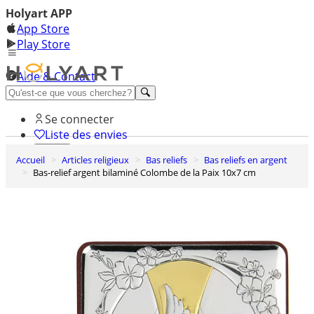
Holyart APP
App Store
Play Store
Aide & Contact
Découvrez Premium
Se connecter
Liste des envies
Accueil
Articles religieux
Bas reliefs
Bas reliefs en argent
0
Bas-relief argent bilaminé Colombe de la Paix 10x7 cm
Panier