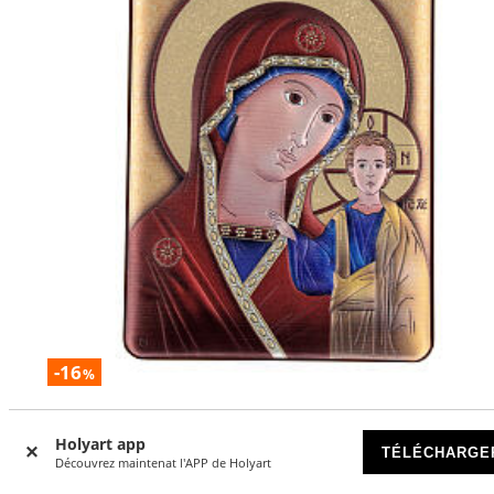
-16
%
Bas-relief bilaminé 14x10 cm Notre-Dame de Kazan
Holyart app
TÉLÉCHARGE
DISPONIBLE
Découvrez maintenat l'APP de Holyart