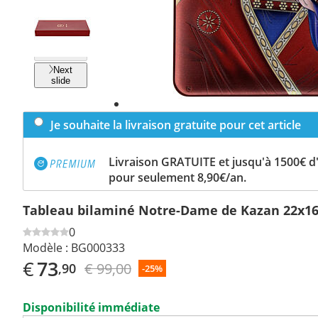
Previous
slide
Next
slide
Je souhaite la livraison gratuite pour cet article
Livraison GRATUITE et jusqu'à 1500€ 
pour seulement 8,90€/an.
Tableau bilaminé Notre-Dame de Kazan 22x1
0
Modèle :
BG000333
€
73
€ 99,00
,90
-25%
Disponibilité immédiate