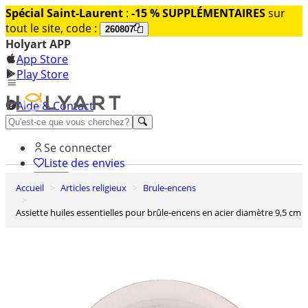
Spécial Saint-Laurent
:
-15 % SUPPLÉMENTAIRES
sur
tout le site, code :
260807
Holyart APP
App Store
Play Store
Aide & Contact
Découvrez Premium
Se connecter
Liste des envies
Accueil
Articles religieux
Brule-encens
0
Panier
Assiette huiles essentielles pour brûle-encens en acier diamètre 9,5 cm