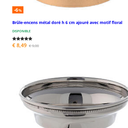
-6
%
Brûle-encens métal doré h 6 cm ajouré avec motif floral
DISPONIBLE
€ 8,49
€ 9,00