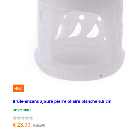
-8
%
Brûle-encens ajouré pierre ollaire blanche 6,5 cm
DISPONIBLE
€ 23,90
€ 25,90