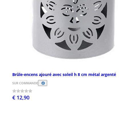
Brûle-encens ajouré avec soleil h 8 cm métal argenté
SUR COMMANDE
€ 12,90