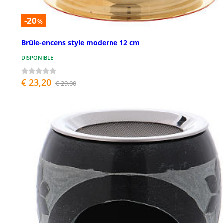
-20
%
Brûle-encens style moderne 12 cm
DISPONIBLE
€ 23,20
€ 29,00