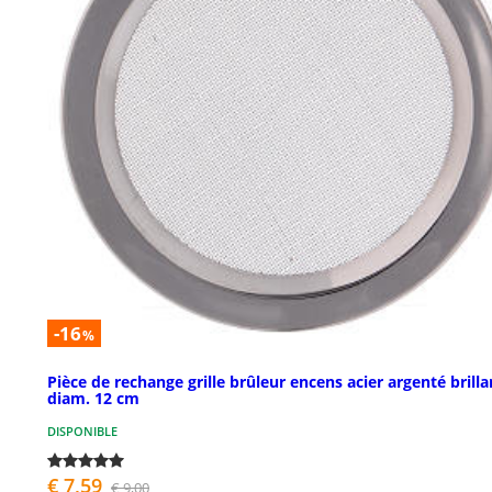
-16
%
Pièce de rechange grille brûleur encens acier argenté brilla
diam. 12 cm
DISPONIBLE
€ 7,59
€ 9,00