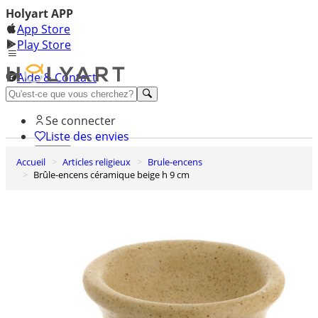
Holyart APP
App Store
Play Store
Aide & Contact
Découvrez Premium
Se connecter
Liste des envies
Accueil
Articles religieux
Brule-encens
0
Brûle-encens céramique beige h 9 cm
Panier