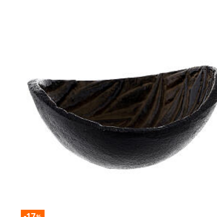
-17
%