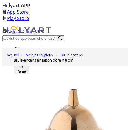
Holyart APP
App Store
Play Store
Aide & Contact
Découvrez Premium
Se connecter
Accueil
Articles religieux
Brule-encens
Liste des envies
Brûle-encens en laiton doré h 8 cm
0
Panier