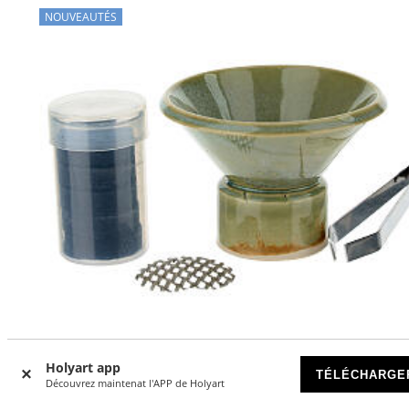
NOUVEAUTÉS
Holyart app
TÉLÉCHARGE
Découvrez maintenat l'APP de Holyart
Kit brûle-encens céramique vert clair 7x10 cm