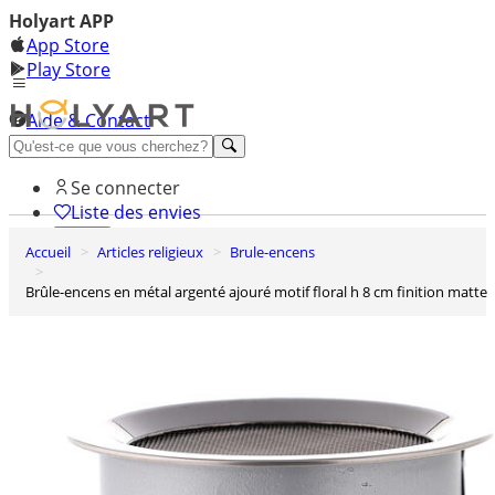
Holyart APP
App Store
Play Store
Aide & Contact
Découvrez Premium
Se connecter
Liste des envies
Accueil
Articles religieux
Brule-encens
0
Panier
Brûle-encens en métal argenté ajouré motif floral h 8 cm finition matte