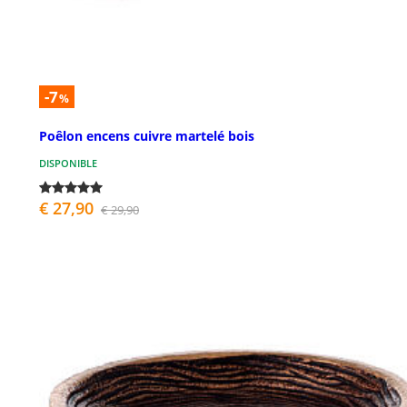
-7
%
Poêlon encens cuivre martelé bois
DISPONIBLE
€ 27,90
€ 29,90