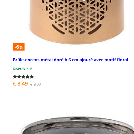
-6
%
Brûle-encens métal doré h 6 cm ajouré avec motif floral
DISPONIBLE
€ 8,49
€ 9,00