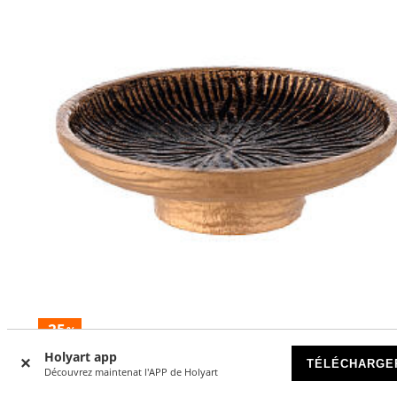
-25
%
Holyart app
TÉLÉCHARGE
Bol pour encens 13 cm aluminium doré anthracite
Découvrez maintenat l'APP de Holyart
DISPONIBLE