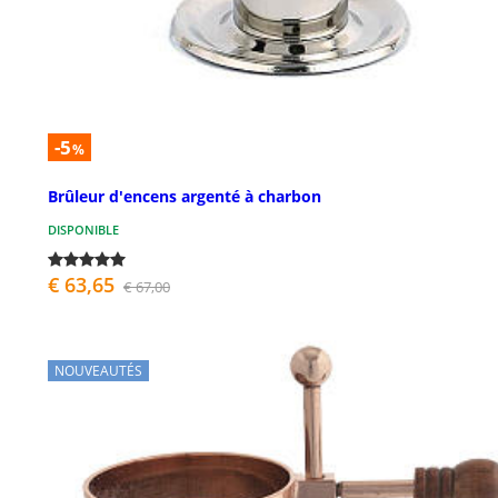
-5
%
Brûleur d'encens argenté à charbon
DISPONIBLE
€ 63,65
€ 67,00
NOUVEAUTÉS