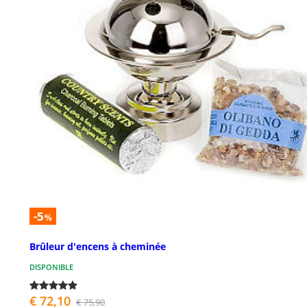
-5
%
Brûleur d'encens à cheminée
DISPONIBLE
€ 72,10
€ 75,90