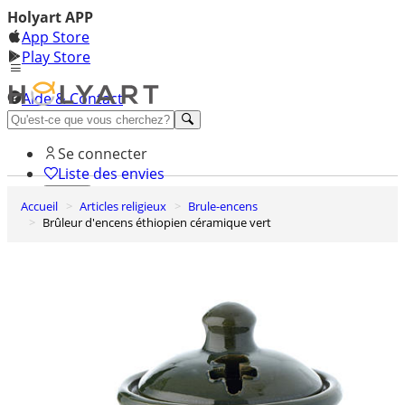
Holyart APP
App Store
Play Store
Aide & Contact
Découvrez Premium
Se connecter
Liste des envies
Accueil
Articles religieux
Brule-encens
0
Brûleur d'encens éthiopien céramique vert
Panier