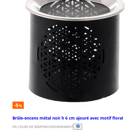
-5
%
Brûle-encens métal noir h 6 cm ajouré avec motif floral
EN COURS DE RÉAPPROVISIONNEMENT