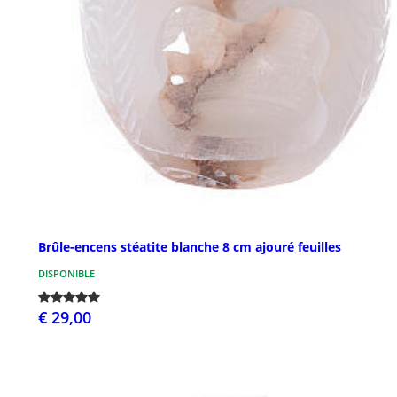
Brûle-encens stéatite blanche 8 cm ajouré feuilles
DISPONIBLE
€ 29,00