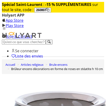
Spécial Saint-Laurent
:
-15 % SUPPLÉMENTAIRES
sur
tout le site, code :
260807
Holyart APP
App Store
Play Store
Aide & Contact
Découvrez Premium
Se connecter
Liste des envies
Accueil
Articles religieux
Brule-encens
0
Brûleur encens décorations en forme de roses en stéatite h 10 cm
Panier