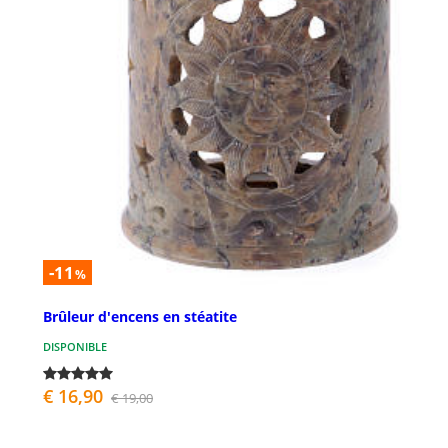
-11
%
Brûleur d'encens en stéatite
DISPONIBLE
€ 16,90
€ 19,00