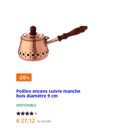
-20
%
Poêlon encens cuivre manche
bois diamètre 9 cm
DISPONIBLE
€ 27,12
€ 33,90