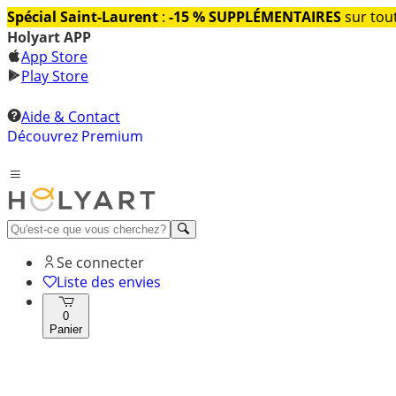
Spécial Saint-Laurent
:
-15 % SUPPLÉMENTAIRES
sur tout
Holyart APP
App Store
Play Store
Aide & Contact
Découvrez Premium
Se connecter
Liste des envies
0
Panier