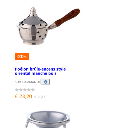
-20
%
Poêlon brûle-encens style
oriental manche bois
SUR COMMANDE
€ 23,20
€ 29,00