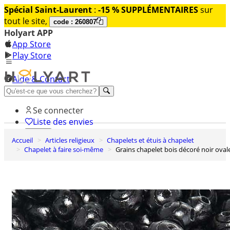
Spécial Saint-Laurent
:
-15 % SUPPLÉMENTAIRES
sur
tout le site,
code : 260807
Holyart APP
App Store
Play Store
Aide & Contact
Découvrez Premium
Se connecter
Liste des envies
Accueil
Articles religieux
Chapelets et étuis à chapelet
0
Chapelet à faire soi-même
Grains chapelet bois décoré noir oval
Panier