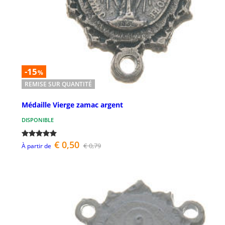
-15
%
REMISE SUR QUANTITÉ
Médaille Vierge zamac argent
DISPONIBLE
€ 0,50
€ 0,79
À partir de