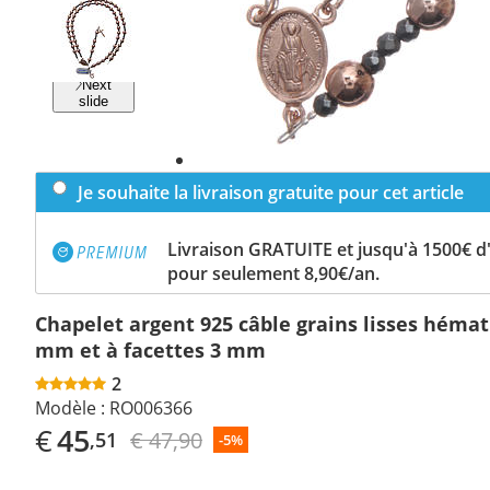
Previous
slide
Next
slide
Je souhaite la livraison gratuite pour cet article
Livraison GRATUITE et jusqu'à 1500€ 
pour seulement 8,90€/an.
Chapelet argent 925 câble grains lisses hémat
mm et à facettes 3 mm
2
Modèle :
RO006366
€
45
€ 47,90
,51
-5%