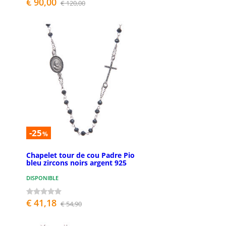
€ 90,00
€ 120,00
-25
%
Chapelet tour de cou Padre Pio
bleu zircons noirs argent 925
DISPONIBLE
€ 41,18
€ 54,90