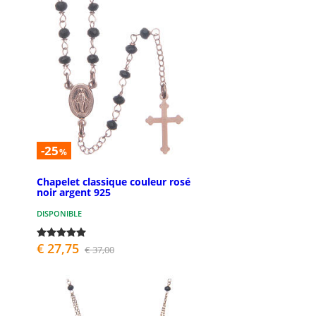
-25
%
Chapelet classique couleur rosé
noir argent 925
DISPONIBLE
€ 27,75
€ 37,00