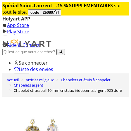
Spécial Saint-Laurent
:
-15 % SUPPLÉMENTAIRES
sur
tout le site,
code : 260807
Holyart APP
App Store
Play Store
Aide & Contact
Découvrez Premium
Se connecter
Liste des envies
Accueil
Articles religieux
Chapelets et étuis à chapelet
0
Chapelets argent
Panier
Chapelet strassball 10 mm cristaux iridescents argent 925 doré