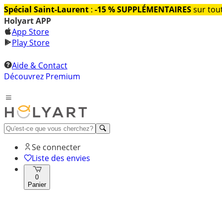
Spécial Saint-Laurent
:
-15 % SUPPLÉMENTAIRES
sur tout
Holyart APP
App Store
Play Store
Aide & Contact
Découvrez Premium
Se connecter
Liste des envies
0
Panier