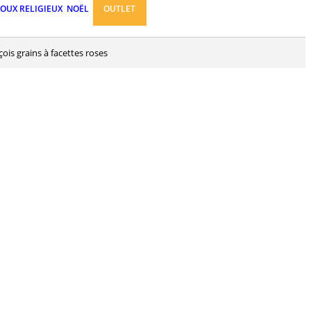
JOUX RELIGIEUX
NOËL
OUTLET
çois grains à facettes roses