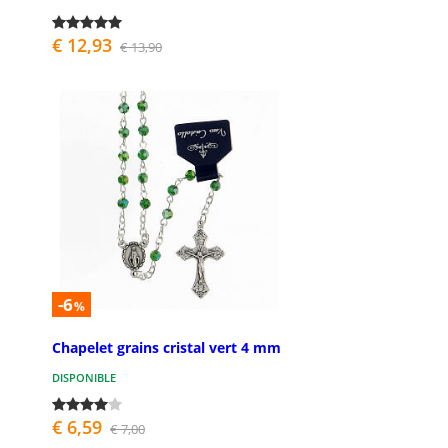
€ 12,93
€ 13,90
-6
%
Chapelet grains cristal vert 4 mm
DISPONIBLE
€ 6,59
€ 7,00