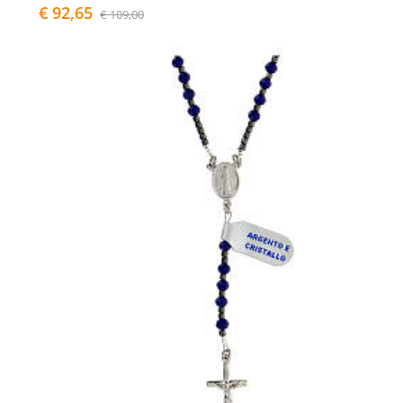
€ 92,65
€ 109,00