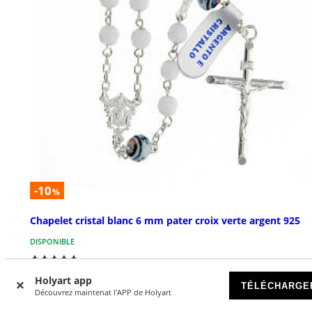
-10
%
Chapelet cristal blanc 6 mm pater croix verte argent 925
DISPONIBLE
€ 98,10
€ 109,00
Holyart app
TÉLÉCHARGE
Découvrez maintenat l'APP de Holyart