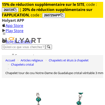
15% de réduction supplémentaire sur le SITE
, code :
|
20% de réduction supplémentaire sur
260729
l'APPLICATION
, code :
260729APP
Holyart APP
App Store
Play Store
Aide & Contact
Découvrez Premium
Se connecter
Accueil
Articles religieux
Chapelets et étuis à chapelet
Liste des envies
Chapelets cristal
0
Chapelet tour de cou Notre-Dame de Guadalupe cristal véritable 3 mm
Panier