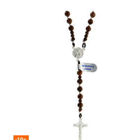
-10
%