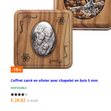
-15
%
Coffret carré en olivier avec chapelet en bois 5 mm
DISPONIBLE
€ 28,82
€ 33,90