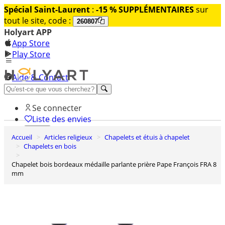
Spécial Saint-Laurent
:
-15 % SUPPLÉMENTAIRES
sur
tout le site, code :
260807
Holyart APP
App Store
Play Store
Aide & Contact
Découvrez Premium
Se connecter
Liste des envies
Accueil
Articles religieux
Chapelets et étuis à chapelet
0
Chapelets en bois
Panier
Chapelet bois bordeaux médaille parlante prière Pape François FRA 8
mm