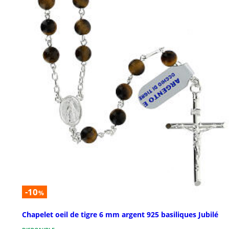
-10
%
Chapelet oeil de tigre 6 mm argent 925 basiliques Jubilé