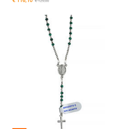
€ 116,10
€ 129,00