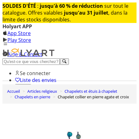
SOLDES D'ÉTÉ
:
jusqu'à 60 % de réduction
sur tout le
catalogue. Offres valables
jusqu'au 31 juillet
, dans la
limite des stocks disponibles.
Holyart APP
App Store
Play Store
Aide & Contact
Découvrez Premium
Se connecter
Liste des envies
Accueil
Articles religieux
Chapelets et étuis à chapelet
0
Chapelets en pierre
Chapelet collier en pierre agate et croix
Panier