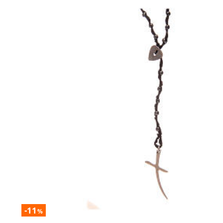
-11
%