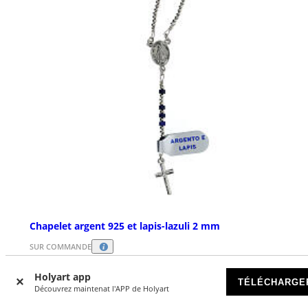
Chapelet argent 925 et lapis-lazuli 2 mm
SUR COMMANDE
Holyart app
€ 75,90
TÉLÉCHARGE
Découvrez maintenat l'APP de Holyart