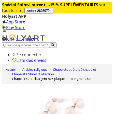
Spécial Saint-Laurent
:
-15 % SUPPLÉMENTAIRES
sur
tout le site,
code : 260807
Holyart APP
App Store
Play Store
Aide & Contact
Découvrez Premium
Se connecter
Liste des envies
Accueil
Articles religieux
Chapelets et étuis à chapelet
0
Chapelets Ghirelli Collection
Panier
Chapelet Ghirelli argent 925 plaqué or rose grains 6 mm