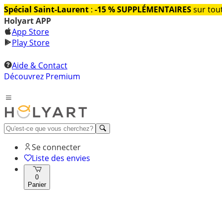
Spécial Saint-Laurent
:
-15 % SUPPLÉMENTAIRES
sur tout
Holyart APP
App Store
Play Store
Aide & Contact
Découvrez Premium
Se connecter
Liste des envies
0
Panier