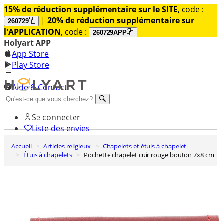
15% de réduction supplémentaire sur le SITE
, code :
|
20% de réduction supplémentaire sur
260729
l'APPLICATION
, code :
260729APP
Holyart APP
App Store
Play Store
Aide & Contact
Découvrez Premium
Se connecter
Liste des envies
Accueil
Articles religieux
Chapelets et étuis à chapelet
0
Étuis à chapelets
Pochette chapelet cuir rouge bouton 7x8 cm
Panier