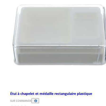
Étui à chapelet et médaille rectangulaire plastique
SUR COMMANDE