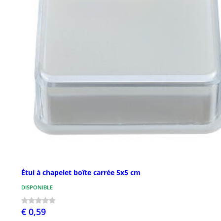
Étui à chapelet boîte carrée 5x5 cm
DISPONIBLE
€ 0,59