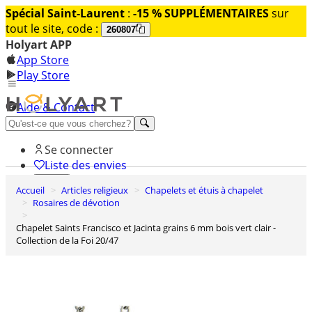
Spécial Saint-Laurent
:
-15 % SUPPLÉMENTAIRES
sur
tout le site, code :
260807
Holyart APP
App Store
Play Store
Aide & Contact
Découvrez Premium
Se connecter
Liste des envies
Accueil
Articles religieux
Chapelets et étuis à chapelet
0
Rosaires de dévotion
Panier
Chapelet Saints Francisco et Jacinta grains 6 mm bois vert clair -
Collection de la Foi 20/47