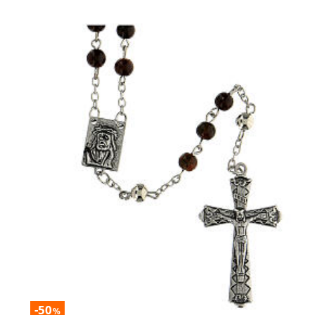
-50
%