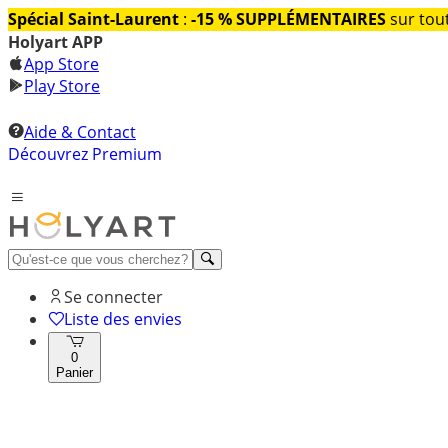
Spécial Saint-Laurent
:
-15 % SUPPLÉMENTAIRES
sur tout
Holyart APP
App Store
Play Store
Aide & Contact
Découvrez Premium
Se connecter
Liste des envies
0
Panier