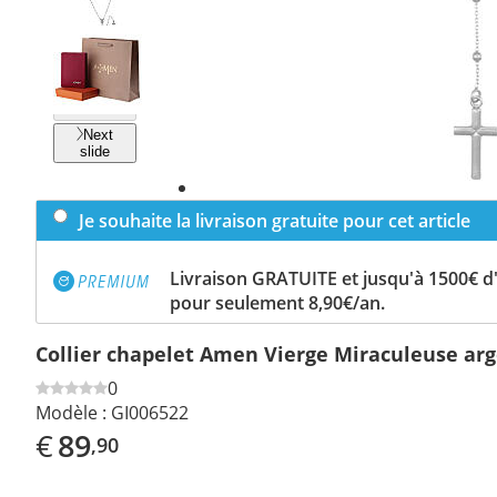
Previous
slide
Next
slide
Je souhaite la livraison gratuite pour cet article
Livraison GRATUITE et jusqu'à 1500€ 
pour seulement 8,90€/an.
Collier chapelet Amen Vierge Miraculeuse arg
0
Modèle :
GI006522
€
89
,90