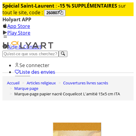
Spécial Saint-Laurent
:
-15 % SUPPLÉMENTAIRES
sur
tout le site, code :
260807
Holyart APP
App Store
Play Store
Aide & Contact
Découvrez Premium
Se connecter
Liste des envies
Accueil
Articles religieux
Couvertures livres sacrés
0
Marque page
Panier
Marque-page papier nacré Coquelicot L'amitié 15x5 cm ITA