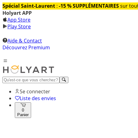
Spécial Saint-Laurent
:
-15 % SUPPLÉMENTAIRES
sur tout
Holyart APP
App Store
Play Store
Aide & Contact
Découvrez Premium
Se connecter
Liste des envies
0
Panier