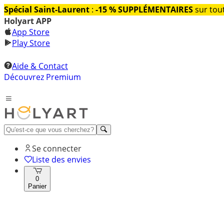
Spécial Saint-Laurent
:
-15 % SUPPLÉMENTAIRES
sur tout
Holyart APP
App Store
Play Store
Aide & Contact
Découvrez Premium
Se connecter
Liste des envies
0
Panier