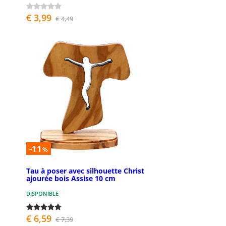
€ 3,99
€ 4,49
-11
%
Tau à poser avec silhouette Christ
ajourée bois Assise 10 cm
DISPONIBLE
€ 6,59
€ 7,39