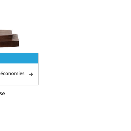
d'économies
ase