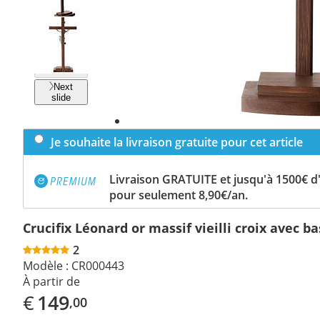
Previous
slide
Next
slide
Je souhaite la livraison gratuite pour cet article
Livraison GRATUITE et jusqu'à 1500€ 
pour seulement 8,90€/an.
Crucifix Léonard or massif vieilli croix avec b
2
Modèle :
CR000443
À partir de
€
149
,00