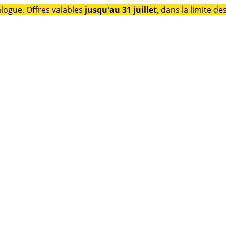
alogue. Offres valables
jusqu'au 31 juillet
, dans la limite de