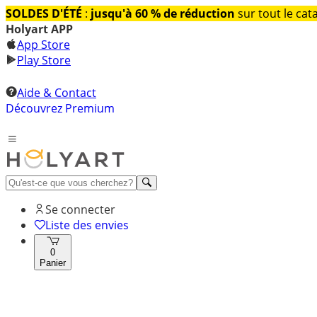
SOLDES D'ÉTÉ
:
jusqu'à 60 % de réduction
sur tout le cat
Holyart APP
App Store
Play Store
Aide & Contact
Découvrez Premium
Se connecter
Liste des envies
0
Panier