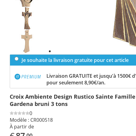
Previous
slide
Next
slide
Je souhaite la livraison gratuite pour cet article
Livraison GRATUITE et jusqu'à 1500€ 
pour seulement 8,90€/an.
Croix Ambiente Design Rustico Sainte Famille
Gardena bruni 3 tons
0
Modèle :
CR000518
À partir de
€
87
,00